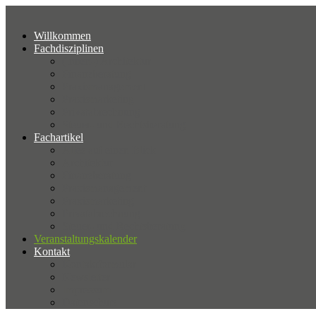
Willkommen
Fachdisziplinen
(Innen-) Architektur
Finanzberatung
Praxismanagement
Praxismarketing
Privatabrechnung
Steuer- und Rechtsberatung
Fachartikel
Alles auf einen Blick
Architektur
Finanzberatung
Praxismanagement
Praxismarketing
Privatabrechnung
Steuer- und Rechtsberatung
Veranstaltungskalender
Kontakt
Kontaktformular
Newsletter
Impressum
Datenschutz