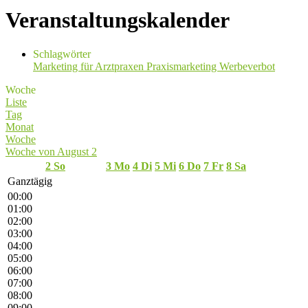
Veranstaltungskalender
Schlagwörter
Marketing für Arztpraxen
Praxismarketing
Werbeverbot
Woche
Liste
Tag
Monat
Woche
Woche von August 2
2
So
3
Mo
4
Di
5
Mi
6
Do
7
Fr
8
Sa
Ganztägig
00:00
01:00
02:00
03:00
04:00
05:00
06:00
07:00
08:00
09:00