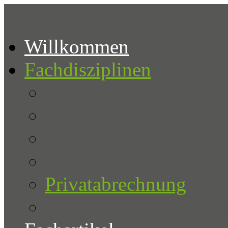
Willkommen
Fachdisziplinen
(Innen-) Architektur
Finanzberatung
Praxismanagement
Praxismarketing
Privatabrechnung
Steuer- und Rechtsber