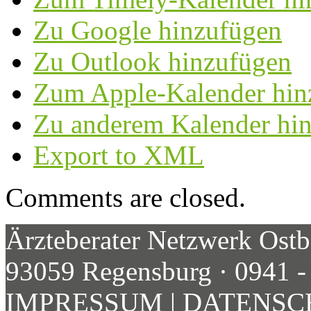
Zu Google hinzufügen
Zu Outlook hinzufügen
Zum Apple-Kalender hin
Zu anderem Kalender hi
Export to XML
Comments are closed.
Ärzteberater Netzwerk Ostb
93059 Regensburg · 0941 -
IMPRESSUM
|
DATENSC