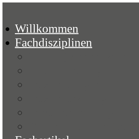
Willkommen
Fachdisziplinen
(Innen-) Architektur
Finanzberatung
Praxismanagement
Praxismarketing
Privatabrechnung
Steuer- und Rechtsber